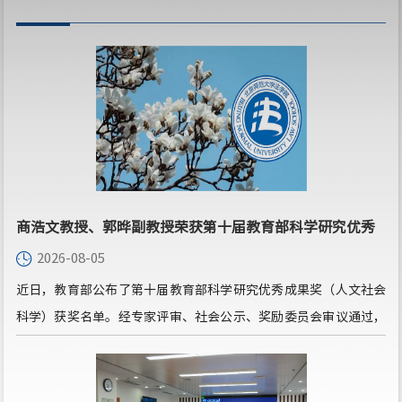
商浩文教授、郭晔副教授荣获第十届教育部科学研究优秀
2026-08-05
成果奖（人文社会科学）青年成果奖
近日，教育部公布了第十届教育部科学研究优秀成果奖（人文社会
科学）获奖名单。经专家评审、社会公示、奖励委员会审议通过，
此次共有1499项成果获奖，法学学科共有82项成果获奖，其中：著
作论文奖67项，含一等奖5项、二等奖30项、三等奖32项；咨询服
务报告奖5项，含二等奖3项、三等奖2项；青年成果奖10项。