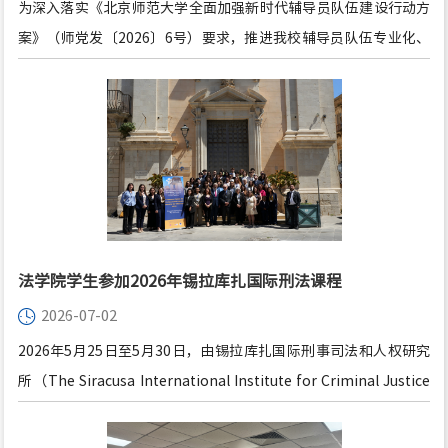
为深入落实《北京师范大学全面加强新时代辅导员队伍建设行动方
案》（师党发〔2026〕6号）要求，推进我校辅导员队伍专业化、
职业化和专家化建设，全面提升辅导员的法治素养与综合履职水
平，7月8日上午，北京师范大学辅导员“法治素养提升”工作坊首
期培训在后主楼1822会议室成功举办。部分院系党委副书记、全职
辅导员、双肩挑辅导员及学工系统学生事务助理近30人参加培训。
法学院学生参加2026年锡拉库扎国际刑法课程
2026-07-02
2026年5月25日至5月30日，由锡拉库扎国际刑事司法和人权研究
所（The Siracusa International Institute for Criminal Justice
and Human Rights）主办的第二十五届“青年刑法学人国际刑法
专门课程”（Specialization Course in International Criminal