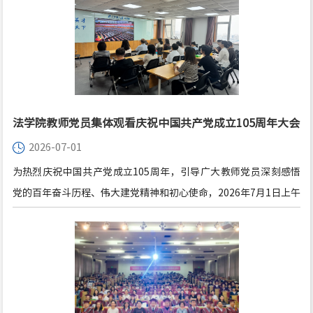
Law for Young Penalists）顺利举行。本届课程主题为“国际刑事
司法、危害人类罪与过渡时期司法”（International Criminal
Justice, Crimes Against Humanity and Transitional
Justice），采用线下授课与线上参与相结合的方式开展。北京师范
大学法...
法学院教师党员集体观看庆祝中国共产党成立105周年大会
2026-07-01
直播
为热烈庆祝中国共产党成立105周年，引导广大教师党员深刻感悟
党的百年奋斗历程、伟大建党精神和初心使命，2026年7月1日上午
10时，法学院党委组织教工支部党员于后主楼1922会议室集体收看
庆祝中国共产党成立105周年大会现场直播，法学院党政领导班子
成员、教工党员代表共同参加本次活动。