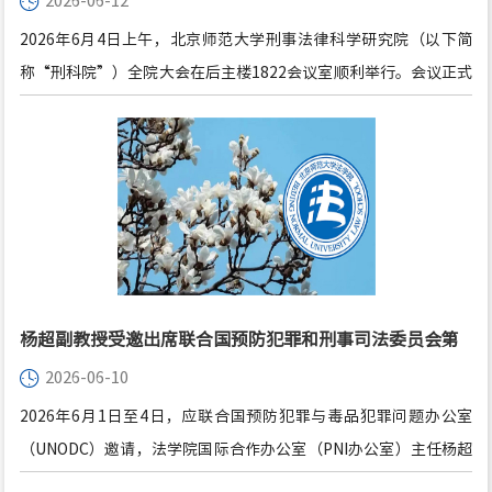
2026-06-12
2026年6月4日上午，北京师范大学刑事法律科学研究院（以下简
称“刑科院”）全院大会在后主楼1822会议室顺利举行。会议正式
宣布了刑科院新任副院长的聘任决定，全面回顾了刑科院的发展历
程，并明确了下一阶段的发展方向与重点任务。会议由法学院副院
长何挺主持，法学院暨刑事法律科学研究院院长梁迎修、法学院党
委书记郑延谱，以及学院其他主要负责同志和教师参加会议。
杨超副教授受邀出席联合国预防犯罪和刑事司法委员会第
2026-06-10
35届会议及联合国预防犯罪与刑事司法网络单位（PNI）
2026年6月1日至4日，应联合国预防犯罪与毒品犯罪问题办公室
2026年度春季协调会
（UNODC）邀请，法学院国际合作办公室（PNI办公室）主任杨超
副教授，赴联合国维也纳总部参加联合国预防犯罪和刑事司法委员