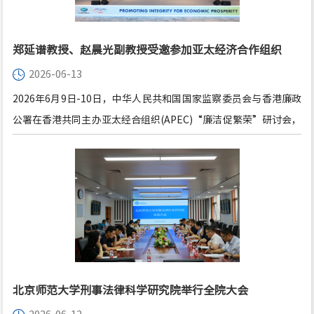
郑延谱教授、赵晨光副教授受邀参加亚太经济合作组织
2026-06-13
“廉洁促繁荣”研讨会
2026年6月9日-10日，中华人民共和国国家监察委员会与香港廉政
公署在香港共同主办亚太经合组织(APEC)“廉洁促繁荣”研讨会，
来自APEC成员经济体、国际组织或机构等150余位代表参会。北京
师范大学法学院党委书记暨G20反腐败追逃追赃研究中心主任郑延
谱教授及北京师范大学法学院副教授暨G20反腐败追逃追赃研究中
心副主任赵晨光博士作为学界代表受邀参加此次研讨会。
北京师范大学刑事法律科学研究院举行全院大会