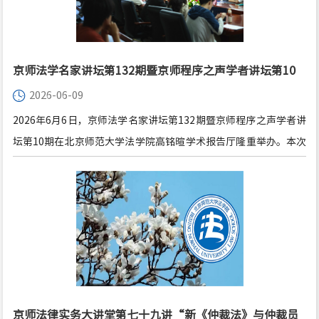
对到场师生表达了热烈的欢迎。
京师法学名家讲坛第132期暨京师程序之声学者讲坛第10
2026-06-09
期“审思刑事诉讼主体：机构与人”成功举办
2026年6月6日，京师法学名家讲坛第132期暨京师程序之声学者讲
坛第10期在北京师范大学法学院高铭暄学术报告厅隆重举办。本次
讲座特邀四川大学杰出教授、教育部长江学者特聘教授、中国刑事
诉讼法学研究会副会长左卫民教授主讲“审思刑事诉讼主体：机构
与人”。北京师范大学法学院院长梁迎修教授为讲座致辞，法学院
副院长何挺教授主持，刑事法律科学研究院副院长史立梅教授、中
国政法大学诉讼法学院郭烁教授、法学院劳佳琦副教授担任与谈
人。
京师法律实务大讲堂第七十九讲“新《仲裁法》与仲裁员