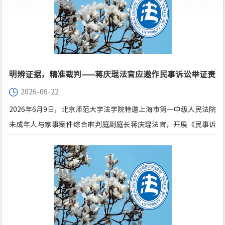
明辨证据，精准裁判——蒋庆琨法官应邀作民事诉讼举证责
2026-06-22
任分配专题讲座
2026年6月9日，北京师范大学法学院特邀上海市第一中级人民法院
未成年人与家事案件综合审判庭副庭长蒋庆琨法官，开展《民事诉
讼中举证责任分配及证明标准相关问题》专题讲座。讲座由北京师
范大学法学院副教授李潇潇老师主持，现场师生踊跃参与，研讨氛
围热烈。