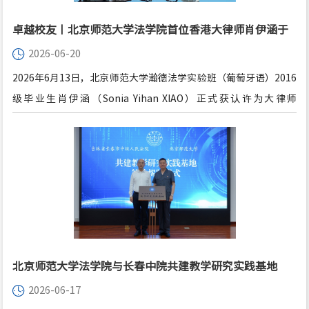
卓越校友丨北京师范大学法学院首位香港大律师肖伊涵于
2026-06-20
实习期间正式获认许执业
2026年6月13日，北京师范大学瀚德法学实验班（葡萄牙语）2016
级毕业生肖伊涵（Sonia Yihan XIAO）正式获认许为大律师
（Called to the Bar），成为北京师范大学（“北师大”）首位在
香港获认许执业的大律师。肖伊涵的职业突破充分彰显北京师范大
学法学院的人才培养水平与顶尖就业质量。学院深耕涉外法治、跨
境法律领域特色育人，鼓励毕业生尝试国际仲裁、跨境诉讼、涉外
商事法律服务等赛道，选择高层次、国际化、专业化的优质就业发
展路径，持续为国家涉外法治建设输送顶尖复合型法律人才。
北京师范大学法学院与长春中院共建教学研究实践基地
2026-06-17