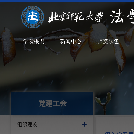
学院概况
新闻中心
师资队伍
党建工会
组织建设