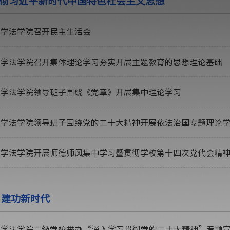
彻习近平新时代中国特色社会主义思想
大学法学院召开民主生活会
大学法学院召开集体理论学习夯实开展主题教育的思想理论基础
大学法学院领导班子围绕《党章》开展集中理论学习
大学法学院领导班子围绕党的二十大精神开展依法治国专题理论
大学法学院开展师德师风集中学习暨贯彻学校第十四次党代会精
 建功新时代
大学法学院二级党校举办“深入学习贯彻党的二十大精神”专题