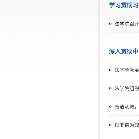
学习贯彻习
法学院召
深入贯彻中
法学院党
法学院组
廉洁从教
以非遗为媒