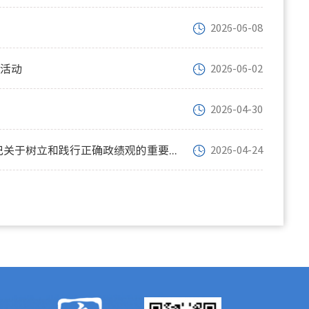
2026-06-08
习活动
2026-06-02
2026-04-30
关于树立和践行正确政绩观的重要...
2026-04-24