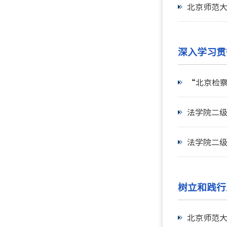
北京师范
深入学习贯
“北京检
法学院二
法学院二
树立和践行
北京师范大