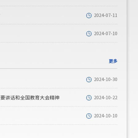
？
2024-07-11
2024-07-10
更多
2024-10-30
重要讲话和全国教育大会精神
2024-10-22
2024-10-10