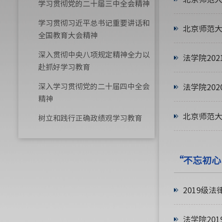
学习贯彻党的二十届三中全会精神
学习贯彻习近平总书记重要讲话和
北京师范大
全国教育大会精神
深入贯彻中央八项规定精神全力以
法学院20
赴抓好学习教育
深入学习贯彻党的二十届四中全会
法学院20
精神
北京师范
树立和践行正确政绩观学习教育
“不忘初心
2019级
法学院20