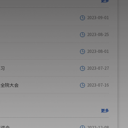
更多
2023-09-01
2023-08-25
2023-08-01
学习
2023-07-27
神全院大会
2023-07-16
更多
宣讲会
2022-12-08