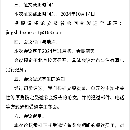
三、征文截止时间：
本次征文截止时间为：2
02
4年1
0
月1
4
日
投稿请将论文及参会回执发送至邮箱：
jingshifaxuebslt@163.com
四
、会议时间与地点：
本次会议定于
202
4
年1
1
月
初
，会期
两
天。
会议
预定于北京校区召开。具体会议地点与住宿酒店
另行通知。
五
、会议受邀学生的通知
经过初步评选，我们根据文稿质量、单元的主题相关
性等原则确定受邀参会报告的论文，并将
通过邮件、电话
等方式
通知受邀学生参会。
六
、会议费用：
本次论坛承担正式受邀学者参会期间的餐饮费用，对