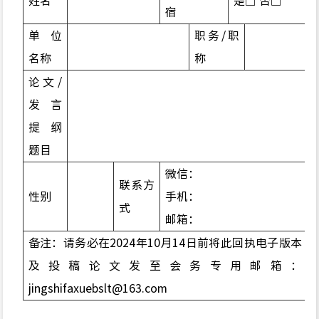
姓名
是□
否□
宿
单位
职务/职
名称
称
论文/
发言
提纲
题目
微信
：
联系方
性别
手机：
式
邮箱：
备注：
请
务必
在20
2
4
年
10
月
14
日前将此回执电子版本
及投稿论文
发至
会务专用邮箱：
jingshifaxueb
s
lt@163.com