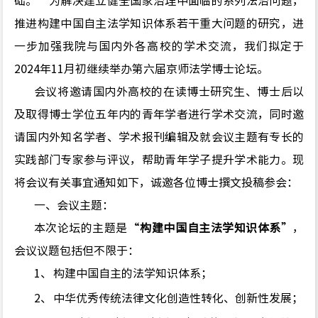
础。”
为解决
建立健全国家治理
中面临的系列法治问题，
推进构建中国自主法学知识体系
若干重大问题的研究，进
一步加强我院与国内外各高校的学术交流，我们拟定于
202
4
年11月
初
继续举办第
六
届京师法学博士论坛。
会议将邀请国内外高校的在读博士研究生、博士后以
及取得博士学位五年内的青年学者进行学术交流，同时邀
请国内外知名学者、学术报刊编辑及就会议主题有专长的
实践部门专家参与评议，帮助青年学子提升学术能力。现
将会议有关事宜通知如下，诚
邀各位博士撰文投稿参会
：
一、会议主题：
本次论坛的主题是“
构建中国自主法学知识体系
”
，
会议议题包括但不限于：
1、
构建中国自主的法学知识体系；
2、
中华优秀传统法律文化创造性转化、创新性发展
；