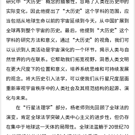
研究中
“
大历史
”
概念的抽象性，忽略了人类在历史中的
实际变化，因此他提出了
“
大历史
”
这个学科的范围，应
当包括从地球生命以前的宇宙延续到今天，从中国扩展到
全球再到整个宇宙的历史。最后，他提到
“
大历史
”
这个
学科的研究方法和意义，通过
“
大历史
”
的视角，我们可
以认识到人类活动是宇宙演化的一个环节，揭示人类与自
然世界的内在联系。它帮助我们拓宽视野，洞悉人类文明
在更大尺度下的位置和意义，培养系统思维和可持续发展
的观念。将大历史引入法学，可以使我们从行星尺度层面
重新审视宇宙秩序中的人类社会及其规范结构的起源、演
化与未来。
在
“
行星法理学
”
部分，杨老师则先回顾了全球法的
演变，肯定全球法学突破人类中心主义的进步性，但仍存
在集中于地球这一天体的局限性。全球法滥觞于20世纪70