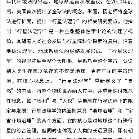
年代环境法的兴起，地球命运首次被重视，在2010年前
后，美国首次提出了全球法的概念。继而，杨老师将全球
法进行扩展，提出
“
行星法理学
”
的相关研究要点。他指
出
“
行星法理学
”
是一种主张整体性宇宙论的法理学视
角，其随着人类社会发展与行星际科学探索的复兴，沿着
地球法理学、地球系统法的脉络发展形成。
“
行星法理
学
”
的视野拓展至整个太阳系、星系乃至整个宇宙，认识
到人类生存赖以依存的不仅是地球，更有广阔的宇宙环
境；在核心概念上，
“
行星法理学
”
重新定义了
“
自
然
”
的内涵，将整个物质世界纳入其中，并重新探讨规范
性概念，如
“
权利
”
与
“
人权
”
等概念在行星边界下的限
定与发展；行星法理学的内涵则兼具
“
地球治理
”
和
“
宇
宙环境治理
”
的两个方面，它的核心是对地球这个特殊行
星的综合管理，但同时也体现了人类的长远愿景，即有朝