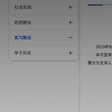
社会实践
班团建设
实习就业
2019
年
9
学子风采
本次宣讲
要分为主讲人